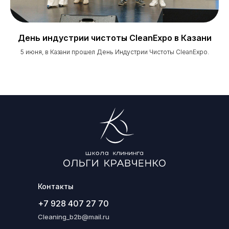
День индустрии чистоты CleanExpo в Казани
5 июня, в Казани прошел День Индустрии Чистоты CleanExpo.
Контакты
+7 928 407 27 70
Cleaning_b2b@mail.ru